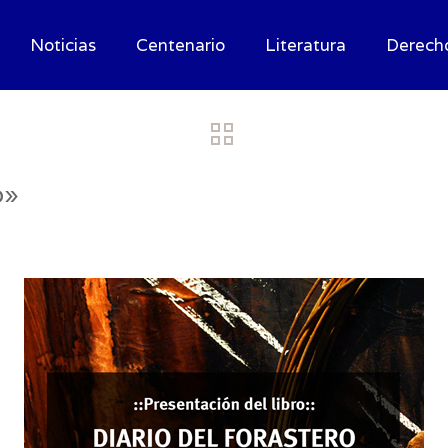
Noticias
Centenario
Literatura
Derech
o»