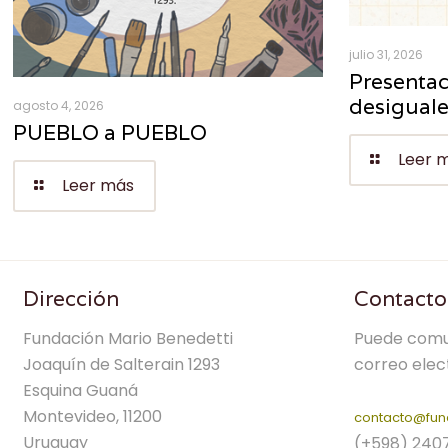
julio 31, 2026
Presentac
desigual
agosto 4, 2026
PUEBLO a PUEBLO
Leer 
Leer más
Dirección
Contacto
Fundación Mario Benedetti
Puede comu
Joaquín de Salterain 1293
correo elec
Esquina Guaná
Montevideo, 11200
contacto@fun
Uruguay
(+598) 240