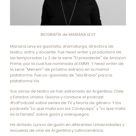
BIOGRAFÍA de MARIANA LEVY
Mariana Levy es guionista, dramaturga, directora de
teatro, actriz y docente. Fue
head writer
y productora de
las temporadas 1 y 2 de la serie "El presidente" de Amazon
Prime, por la cual fue nominada al EMMY. Y
head writer
de
la serie "Menem" de próximo estreno en la misma
plataforma. Fue co-guionista de "Isla Brava" para la
plataforma Vix.
Sus obras de teatro se han estrenado en Argentina, Chile
y Estados Unidos. Guiona y conduce el podcast
#LaPodcast sobre series de TV y teoría de género. Y los
podcasts "Lo que mata son los Cordyceps" y "Lo que mata
es la familia" sobre guión y videojuegos.
Ha dictado cursos de guión en diferentes Universidades y
escuelas de cine de Argentina y Latinoamérica.