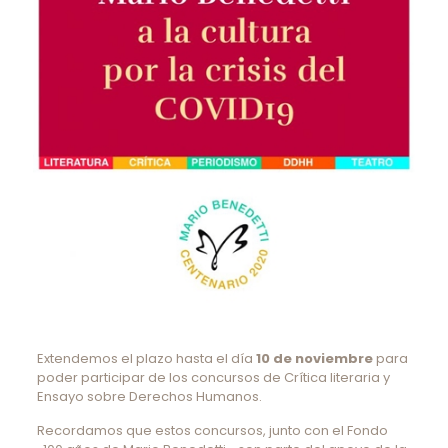
Extendemos el plazo hasta el día
10 de noviembre
para
poder participar de los concursos de Crítica literaria y
Ensayo sobre Derechos Humanos.
Recordamos que estos concursos, junto con el Fondo