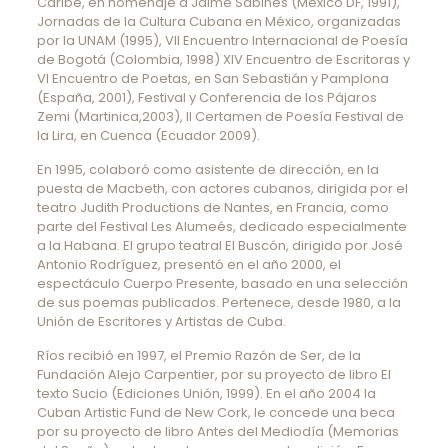
Caribe, en homenaje a Jaime Sabines (México DF, 1991),
Jornadas de la Cultura Cubana en México, organizadas
por la UNAM (1995), VII Encuentro Internacional de Poesía
de Bogotá (Colombia, 1998) XIV Encuentro de Escritoras y
VI Encuentro de Poetas, en San Sebastián y Pamplona
(España, 2001), Festival y Conferencia de los Pájaros
Zemi (Martinica,2003), II Certamen de Poesía Festival de
la Lira, en Cuenca (Ecuador 2009).
En 1995, colaboró como asistente de dirección, en la
puesta de Macbeth, con actores cubanos, dirigida por el
teatro Judith Productions de Nantes, en Francia, como
parte del Festival Les Alumeés, dedicado especialmente
a la Habana. El grupo teatral El Buscón, dirigido por José
Antonio Rodríguez, presentó en el año 2000, el
espectáculo Cuerpo Presente, basado en una selección
de sus poemas publicados. Pertenece, desde 1980, a la
Unión de Escritores y Artistas de Cuba.
Ríos recibió en 1997, el Premio Razón de Ser, de la
Fundación Alejo Carpentier, por su proyecto de libro El
texto Sucio (Ediciones Unión, 1999). En el año 2004 la
Cuban Artistic Fund de New Cork, le concede una beca
por su proyecto de libro Antes del Mediodía (Memorias