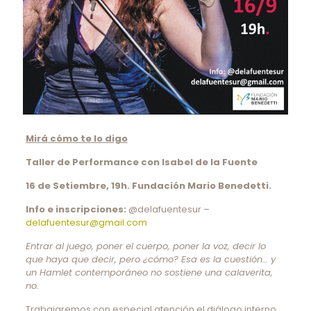
Mirá cómo te lo digo
Taller de Performance con Isabel de la Fuente
16 de Setiembre, 19h. Fundación Mario Benedetti.
Info e inscripciones:
@delafuentesur –
delafuentesur@gmail.com
Entrar al juego, poner el cuerpo, poner la voz, decir lo
que haya que decir, pero ¿cómo? Esa es la cuestión… y
un Hamlet contemporáneo no sostiene una calaverita,
no.
Trabajaremos con especial atención el diálogo interno,