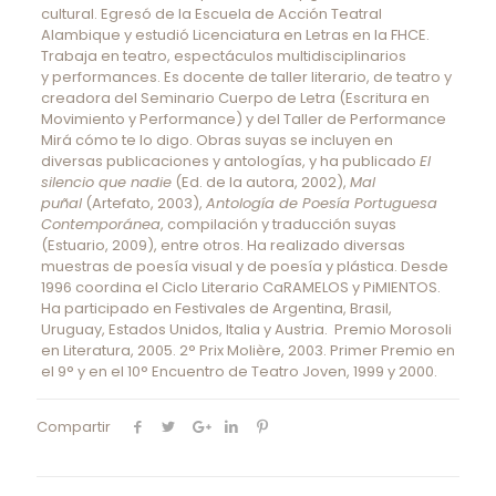
cultural. Egresó de la Escuela de Acción Teatral
Alambique y estudió Licenciatura en Letras en la FHCE.
Trabaja en teatro, espectáculos multidisciplinarios
y performances. Es docente de taller literario, de teatro y
creadora del Seminario Cuerpo de Letra (Escritura en
Movimiento y Performance) y del Taller de Performance
Mirá cómo te lo digo. Obras suyas se incluyen en
diversas publicaciones y antologías, y ha publicado
El
silencio que nadie
(Ed. de la autora, 2002),
Mal
puñal
(Artefato, 2003),
Antología de Poesía Portuguesa
Contemporánea
, compilación y traducción suyas
(Estuario, 2009), entre otros. Ha realizado diversas
muestras de poesía visual y de poesía y plástica. Desde
1996 coordina el Ciclo Literario CaRAMELOS y PiMIENTOS.
Ha participado en Festivales de Argentina, Brasil,
Uruguay, Estados Unidos, Italia y Austria. Premio Morosoli
en Literatura, 2005. 2° Prix Molière, 2003. Primer Premio en
el 9° y en el 10° Encuentro de Teatro Joven, 1999 y 2000.
Compartir