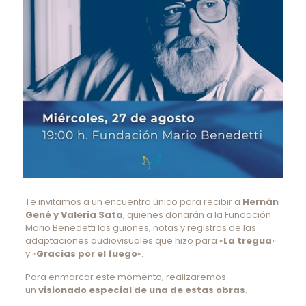
Te invitamos a un encuentro único para recibir a
Hernán
Gené y Valeria Sata
, quienes donarán a la Fundación
Mario Benedetti los guiones, notas y registros de las
adaptaciones audiovisuales que hizo para «
La tregua
»
y «
Gracias por el fuego
«.
Para enmarcar este momento, realizaremos
un
visionado especial de una de estas obras
.