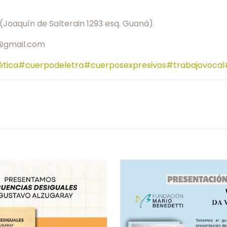
(Joaquín de Salterain 1293 esq. Guaná).
@gmail.com
ética
#cuerpodeletra
#cuerposexpresivos
#trabajovocal