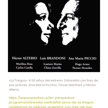
«La Tregua»: A 50 años del estreno. Entrevista con tres de
sus actores: Ana María Picchio, Óscar Martínez y Héctor
Alterio.
https://enperspectiva.uy/en-perspectiva-
programa/entrevista-central/50-anos-de-la-tregua-
revisitamos-la-pelicula-argentina-con-tres-de-sus-