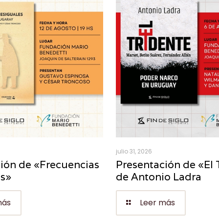
julio 31, 2026
ión de «Frecuencias
Presentación de «El 
es»
de Antonio Ladra
más
Leer más