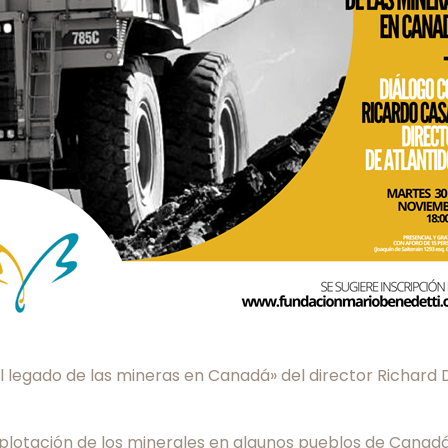
el legado de las mineras en Canadá» del director Richard
plotación de los minerales en algunos pueblos de Canadá y 