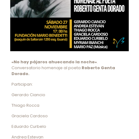
«No hay pájaros ahuecando la noche»
.
Conversatorio homenaje al poeta
Roberto Genta
Dorado.
Participan:
Gerardo Ciancio
Thiago Rocca
Graciela Cardoso
Eduardo Curbelo
Andrea Estevan