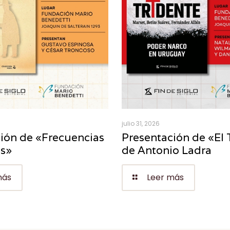
julio 31, 2026
ión de «Frecuencias
Presentación de «El 
es»
de Antonio Ladra
más
Leer más