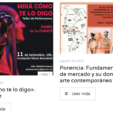
agosto 14, 2024
Ponencia: Fundamen
de mercado y su dom
arte contemporáneo
024
o te lo digo».
Leer más
e
más