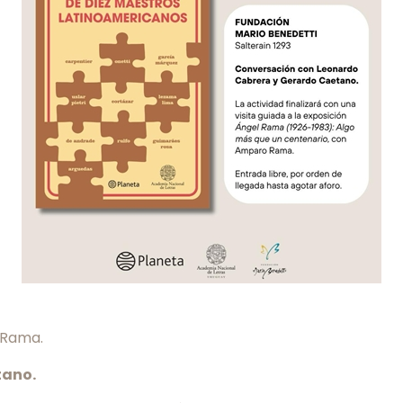
l Rama.
tano.