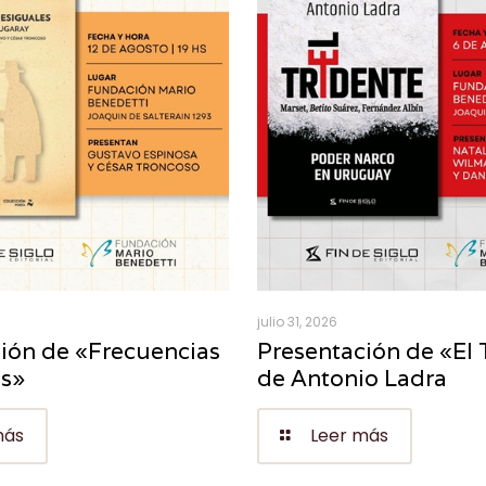
julio 31, 2026
ión de «Frecuencias
Presentación de «El 
es»
de Antonio Ladra
más
Leer más