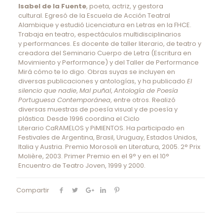
Isabel de la Fuente
, poeta, actriz, y gestora
cultural. Egresó de la Escuela de Acción Teatral
Alambique y estudió Licenciatura en Letras en la FHCE.
Trabaja en teatro, espectáculos multidisciplinarios
y performances. Es docente de taller literario, de teatro y
creadora del Seminario Cuerpo de Letra (Escritura en
Movimiento y Performance) y del Taller de Performance
Mirá cómo te lo digo. Obras suyas se incluyen en
diversas publicaciones y antologías, y ha publicado
El
silencio que nadie
,
Mal puñal
,
Antología de Poesía
Portuguesa Contemporánea
, entre otros. Realizó
diversas muestras de poesía visual y de poesía y
plástica. Desde 1996 coordina el Ciclo
Literario CaRAMELOS y PiMIENTOS. Ha participado en
Festivales de Argentina, Brasil, Uruguay, Estados Unidos,
Italia y Austria. Premio Morosoli en Literatura, 2005. 2° Prix
Molière, 2003. Primer Premio en el 9° y en el 10°
Encuentro de Teatro Joven, 1999 y 2000.
Compartir