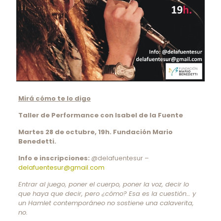
Mirá cómo te lo digo
Taller de Performance con Isabel de la Fuente
Martes 28 de octubre, 19h. Fundación Mario
Benedetti.
Info e inscripciones:
@delafuentesur –
delafuentesur@gmail.com
Entrar al juego, poner el cuerpo, poner la voz, decir lo
que haya que decir, pero ¿cómo? Esa es la cuestión… y
un Hamlet contemporáneo no sostiene una calaverita,
no.