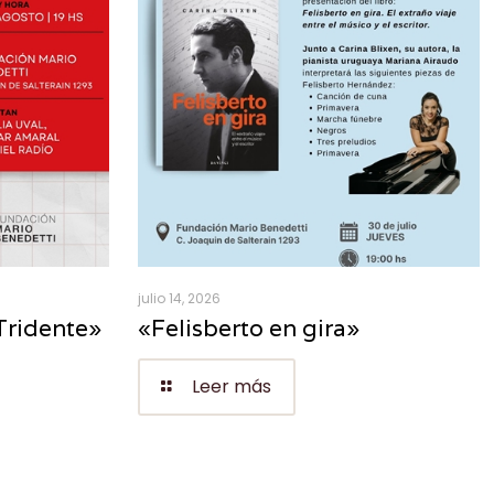
julio 14, 2026
Tridente»
«Felisberto en gira»
Leer más