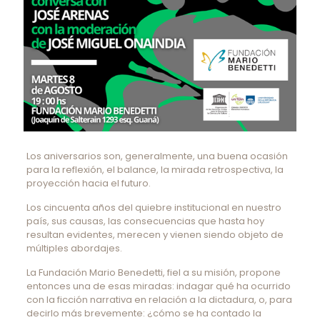
Los aniversarios son, generalmente, una buena ocasión
para la reflexión, el balance, la mirada retrospectiva, la
proyección hacia el futuro.
Los cincuenta años del quiebre institucional en nuestro
país, sus causas, las consecuencias que hasta hoy
resultan evidentes, merecen y vienen siendo objeto de
múltiples abordajes.
La Fundación Mario Benedetti, fiel a su misión, propone
entonces una de esas miradas: indagar qué ha ocurrido
con la ficción narrativa en relación a la dictadura, o, para
decirlo más brevemente: ¿cómo se ha contado la