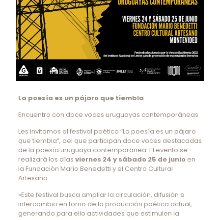
La poesía es un pájaro que tiembla
Encuentro con doce voces uruguayas contemporáneas
Les invitamos al festival poético “La poesía es un pájaro
que tiembla”, del que participan doce voces destacadas
de la poesía uruguaya contemporánea. El evento se
realizará los días
viernes 24 y sábado 25 de junio
en
la Fundación Mario Benedetti y el Centro Cultural
Artesano.
«Este festival busca ampliar la circulación, difusión e
intercambio en torno de la producción poética actual,
generando para ello actividades que estimulen la