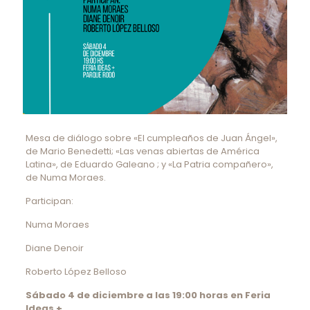
Mesa de diálogo sobre «El cumpleaños de Juan Ángel»,
de Mario Benedetti; «Las venas abiertas de América
Latina», de Eduardo Galeano ; y «La Patria compañero»,
de Numa Moraes.
Participan:
Numa Moraes
Diane Denoir
Roberto López Belloso
Sábado 4 de diciembre a las 19:00 horas en Feria
Ideas +