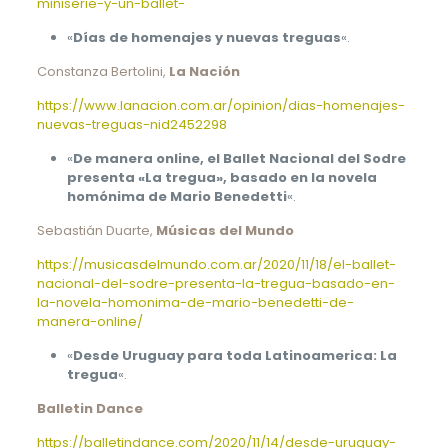
miniserie-y-un-ballet-
«
Días de homenajes y nuevas treguas
«.
Constanza Bertolini,
La Nación
https://www.lanacion.com.ar/opinion/dias-homenajes-
nuevas-treguas-nid2452298
«
De manera online, el Ballet Nacional del Sodre
presenta «La tregua», basado en la novela
homónima de Mario Benedetti
«.
Sebastián Duarte,
Músicas del Mundo
https://musicasdelmundo.com.ar/2020/11/18/el-ballet-
nacional-del-sodre-presenta-la-tregua-basado-en-
la-novela-homonima-de-mario-benedetti-de-
manera-online/
«
Desde Uruguay para toda Latinoamerica: La
tregua
«.
Balletin Dance
https://balletindance.com/2020/11/14/desde-uruguay-