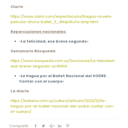
Clarín
https://www.clarin.com/espectaculos/tregua-novela-
pelicula-ahora-ballet_0_dNqIoRuTw.amp.html
Repercusiones nacionales:
«
La felicidad, ese breve segundo
«
Semanario Búsqueda
https://www.busqueda.com.uy/Secciones/La-felicidad-
ese-breve-segundo-uc45614
«
La tregua
por el Ballet Nacional del SODRE:
Contar con el cuerpo
«
La diaria
https://ladiaria.com.uy/cultura/articulo/2020/12/la-
tregua-por-el-ballet-nacional-del-sodre-contar-con-
el-cuerpo/
Compartir