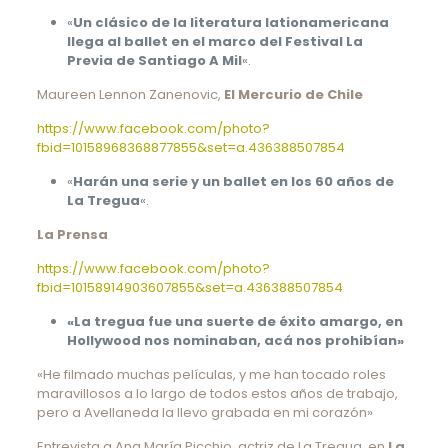
«
Un clásico de la literatura lationamericana
llega al ballet en el marco del Festival La
Previa de Santiago A Mil
«.
Maureen Lennon Zanenovic,
El Mercurio de Chile
https://www.facebook.com/photo?
fbid=10158968368877855&set=a.436388507854
«
Harán una serie y un ballet en los 60 años de
La Tregua
«.
La Prensa
https://www.facebook.com/photo?
fbid=10158914903607855&set=a.436388507854
«La tregua fue una suerte de éxito amargo, en
Hollywood nos nominaban, acá nos prohibían»
«He filmado muchas películas, y me han tocado roles
maravillosos a lo largo de todos estos años de trabajo,
pero a Avellaneda la llevo grabada en mi corazón»
Entrevista a Ana María Picchio, actriz de La Tregua, en
La