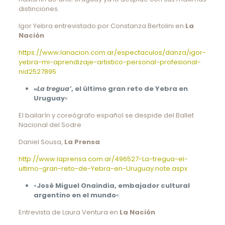
distinciones.
Igor Yebra entrevistado por Constanza Bertolini en
La
Nación
https://www.lanacion.com.ar/espectaculos/danza/igor-
yebra-mi-aprendizaje-artistico-personal-profesional-
nid2527895
«
La tregua’
, el último gran reto de Yebra en
Uruguay
«
El bailarín y coreógrafo español se despide del Ballet
Nacional del Sodre
Daniel Sousa,
La Prensa
http://www.laprensa.com.ar/496527-La-tregua-el-
ultimo-gran-reto-de-Yebra-en-Uruguay.note.aspx
«
José Miguel Onaindia, embajador cultural
argentino en el mundo
«.
Entrevista de Laura Ventura en
La Nación