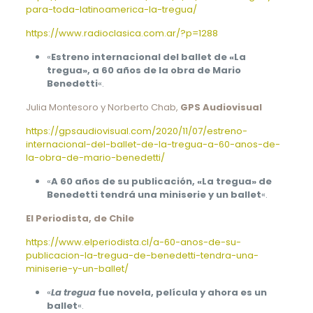
para-toda-latinoamerica-la-tregua/
https://www.radioclasica.com.ar/?p=1288
«
Estreno internacional del ballet de «La
tregua», a 60 años de la obra de Mario
Benedetti
«.
Julia Montesoro y Norberto Chab,
GPS Audiovisual
https://gpsaudiovisual.com/2020/11/07/estreno-
internacional-del-ballet-de-la-tregua-a-60-anos-de-
la-obra-de-mario-benedetti/
«
A 60 años de su publicación, «La tregua» de
Benedetti tendrá una miniserie y un ballet
«.
El Periodista, de Chile
https://www.elperiodista.cl/a-60-anos-de-su-
publicacion-la-tregua-de-benedetti-tendra-una-
miniserie-y-un-ballet/
«
La tregua
fue novela, película y ahora es un
ballet
«.