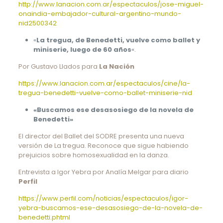
http://www.lanacion.com.ar/espectaculos/jose-miguel-
onaindia-embajador-cultural-argentino-mundo-
nid2500342
«
La tregua, de Benedetti, vuelve como ballet y
miniserie, luego de 60 años
«.
Por Gustavo Llados para
La Nación
https://www.lanacion.com.ar/espectaculos/cine/la-
tregua-benedetti-vuelve-como-ballet-miniserie-nid
«Buscamos ese desasosiego de la novela de
Benedetti»
El director del Ballet del SODRE presenta una nueva
versión de La tregua. Reconoce que sigue habiendo
prejuicios sobre homosexualidad en la danza.
Entrevista a Igor Yebra por Analía Melgar para diario
Perfil
https://www.perfil.com/noticias/espectaculos/igor-
yebra-buscamos-ese-desasosiego-de-la-novela-de-
benedetti.phtml