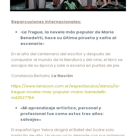
Repercusiones internacionales:
«
La Tregua
, la novela más popular de Mario
Benedetti, hace su última pirueta y salta al
escenario
«.
En el año del centenario del escritor y después de
conquistar al mundo de la literatura y del cine, el libro se
escapa de su época y sale a escena en puntas de pie.
Constanza Bertolini,
La Nación
https://www.lanacion.com.ar/espectaculos/danza/la-
tregua-novela-mas-popular-mario-benedetti-
nid2527794
«Mi aprendizaje artístico, personal y
profesional fue como estos tres años:
salvajes»
.
El español Igor Yebra dirigirá el Ballet del Sodre solo
hasta fin de año; Uruguay ya lo despide con sus máximas