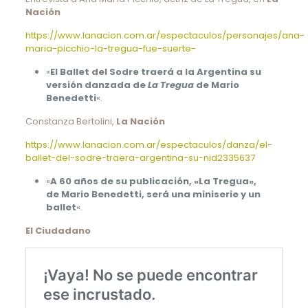
Nación
https://www.lanacion.com.ar/espectaculos/personajes/ana-
maria-picchio-la-tregua-fue-suerte-
«
El Ballet del Sodre traerá a la Argentina su
versión danzada de
La Tregua
de Mario
Benedetti
«.
Constanza Bertolini,
La Nación
https://www.lanacion.com.ar/espectaculos/danza/el-
ballet-del-sodre-traera-argentina-su-nid2335637
«
A 60 años de su publicación, «La Tregua»,
de Mario Benedetti, será una miniserie y un
ballet
«.
El Ciudadano