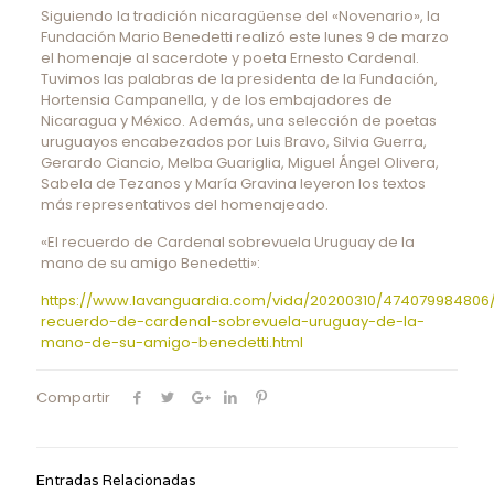
Siguiendo la tradición nicaragüense del «Novenario», la
Fundación Mario Benedetti realizó este lunes 9 de marzo
el homenaje al sacerdote y poeta Ernesto Cardenal.
Tuvimos las palabras de la presidenta de la Fundación,
Hortensia Campanella, y de los embajadores de
Nicaragua y México. Además, una selección de poetas
uruguayos encabezados por Luis Bravo, Silvia Guerra,
Gerardo Ciancio, Melba Guariglia, Miguel Ángel Olivera,
Sabela de Tezanos y María Gravina leyeron los textos
más representativos del homenajeado.
«El recuerdo de Cardenal sobrevuela Uruguay de la
mano de su amigo Benedetti»:
https://www.lavanguardia.com/vida/20200310/474079984806/
recuerdo-de-cardenal-sobrevuela-uruguay-de-la-
mano-de-su-amigo-benedetti.html
Compartir
Entradas Relacionadas