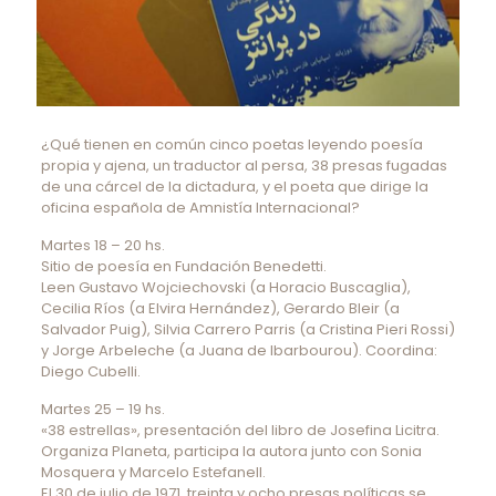
¿Qué tienen en común cinco poetas leyendo poesía
propia y ajena, un traductor al persa, 38 presas fugadas
de una cárcel de la dictadura, y el poeta que dirige la
oficina española de Amnistía Internacional?
Martes 18 – 20 hs.
Sitio de poesía en Fundación Benedetti.
Leen Gustavo Wojciechovski (a Horacio Buscaglia),
Cecilia Ríos (a Elvira Hernández), Gerardo Bleir (a
Salvador Puig), Silvia Carrero Parris (a Cristina Pieri Rossi)
y Jorge Arbeleche (a Juana de Ibarbourou). Coordina:
Diego Cubelli.
Martes 25 – 19 hs.
«38 estrellas», presentación del libro de Josefina Licitra.
Organiza Planeta, participa la autora junto con Sonia
Mosquera y Marcelo Estefanell.
El 30 de julio de 1971, treinta y ocho presas políticas se