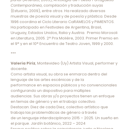
Contemporánea
, compilación y traducción suyas
(Estuario, 2009), entre otros. Ha realizado diversas
muestras de poesía visual y de poesía y plástica. Desde
1996 coordina el Ciclo Literario CaRAMELOS y PiMIENTOS.
Ha participado en Festivales de Argentina, Brasil,
Uruguay, Estados Unidos, Italia y Austria. Premio Morosoli
en Literatura, 2005. 2° Prix Molière, 2003. Primer Premio en
el 9° y en el 10° Encuentro de Teatro Joven, 1999 y 2000.
***
Valeria Piriz
, Montevideo (Uy) Artista Visual, performer y
docente.
Como artista visual, su obra se enmarca dentro del
lenguaje de las artes escénicas y de la
performance en espacios públicos y no convencionales
configurando un dispositivo para múltiples
audiencias. Sus obras y/o proyectos tienen un enfoque
en temas de género y en el trabajo colectivo.
Destacan: Diez de cada Diez, colectivo artístico que
trabaja las problemáticas de género a través
de un lenguaje interdisciplinario 2015 – 2025. Un sueño en
el parque. Jardín botánico, 2022 – 2024
Ensayo poético sobre la coincidencia, junto a Nicolasa