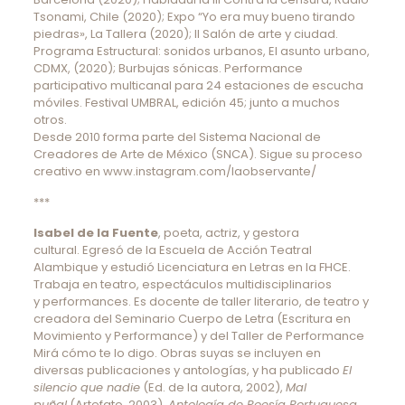
Tsonami, Chile (2020); Expo “Yo era muy bueno tirando
piedras», La Tallera (2020); II Salón de arte y ciudad.
Programa Estructural: sonidos urbanos, El asunto urbano,
CDMX, (2020); Burbujas sónicas. Performance
participativo multicanal para 24 estaciones de escucha
móviles. Festival UMBRAL, edición 45; junto a muchos
otros.
Desde 2010 forma parte del Sistema Nacional de
Creadores de Arte de México (SNCA). Sigue su proceso
creativo en www.instagram.com/laobservante/
***
Isabel de la Fuente
, poeta, actriz, y gestora
cultural. Egresó de la Escuela de Acción Teatral
Alambique y estudió Licenciatura en Letras en la FHCE.
Trabaja en teatro, espectáculos multidisciplinarios
y performances. Es docente de taller literario, de teatro y
creadora del Seminario Cuerpo de Letra (Escritura en
Movimiento y Performance) y del Taller de Performance
Mirá cómo te lo digo. Obras suyas se incluyen en
diversas publicaciones y antologías, y ha publicado
El
silencio que nadie
(Ed. de la autora, 2002),
Mal
puñal
(Artefato, 2003),
Antología de Poesía Portuguesa