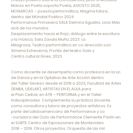
Manzo en Poeta soporta Poeta, AGOSTO 2025,
MONARCAS – poesía performática, Magma futura,
dentro del MUndial Poético 2024
Performance Primavera SALA Delmira Agustini, ciclo Más
acá de los mundos.
Desplazamiento hacia el Rojo, diálogo entre la escritura
y la música, Sala Zavala Muñiz 2023. La
Milagrosa, Teatro performático en co dirección con
Ximena Echeverria, Frontis del teatro Solis y
Centro cultural Goes, 2023.
Como docente se desempeña como profesora en la Lic.
de Danza y en la Optativa de Arte Acción dentro
del Taller Seveso desde el 2016 a 2023, Facultad de Artes
(IENBA, UDELAR), ARTISTAS EN EL AULA para
el Plan Ceibal, en ATR – PERFORMA y en el Taller
Indisciplinades. Complementa su práctica docente
como consultora y tutora de proyectos artísticos. Es
parte del Latidoamericano de Performance y co
-curadora del Ciclo de Performance Clemente Padín en
el SUBTE Centro de Exposiciones de Montevideo
2018 – 2019. Otros proyectos: Orquesta de las mil