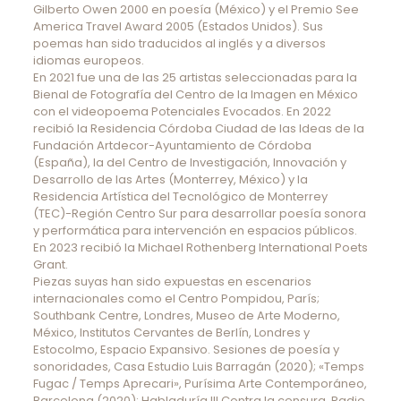
Gilberto Owen 2000 en poesía (México) y el Premio See
America Travel Award 2005 (Estados Unidos). Sus
poemas han sido traducidos al inglés y a diversos
idiomas europeos.
En 2021 fue una de las 25 artistas seleccionadas para la
Bienal de Fotografía del Centro de la Imagen en México
con el videopoema Potenciales Evocados. En 2022
recibió la Residencia Córdoba Ciudad de las Ideas de la
Fundación Artdecor-Ayuntamiento de Córdoba
(España), la del Centro de Investigación, Innovación y
Desarrollo de las Artes (Monterrey, México) y la
Residencia Artística del Tecnológico de Monterrey
(TEC)-Región Centro Sur para desarrollar poesía sonora
y performática para intervención en espacios públicos.
En 2023 recibió la Michael Rothenberg International Poets
Grant.
Piezas suyas han sido expuestas en escenarios
internacionales como el Centro Pompidou, París;
Southbank Centre, Londres, Museo de Arte Moderno,
México, Institutos Cervantes de Berlín, Londres y
Estocolmo, Espacio Expansivo. Sesiones de poesía y
sonoridades, Casa Estudio Luis Barragán (2020); «Temps
Fugac / Temps Aprecari», Purísima Arte Contemporáneo,
Barcelona (2020); Habladuría III Contra la censura, Radio