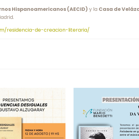
rnos Hispanoamericanos (AECID)
y la
Casa de Veláz
adrid.
com/residencia-de-creacion-literaria/