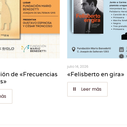
julio 14, 2026
ión de «Frecuencias
«Felisberto en gira»
es»
Leer más
más