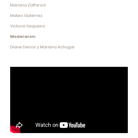
Mariana Zaffaroni
Mateo Gutiérrez
Victoria Sequeira
Moderaron:
Diane Denoir y Mariana Achugar