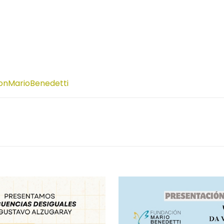
onMarioBenedetti