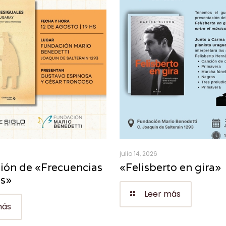
julio 14, 2026
ión de «Frecuencias
«Felisberto en gira»
es»
Leer más
más