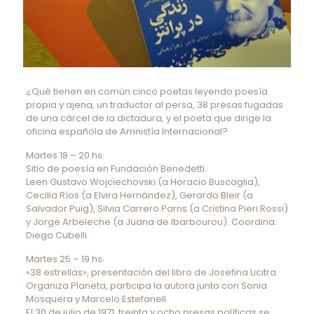
¿Qué tienen en común cinco poetas leyendo poesía
propia y ajena, un traductor al persa, 38 presas fugadas
de una cárcel de la dictadura, y el poeta que dirige la
oficina española de Amnistía Internacional?
Martes 18 – 20 hs.
Sitio de poesía en Fundación Benedetti.
Leen Gustavo Wojciechovski (a Horacio Buscaglia),
Cecilia Ríos (a Elvira Hernández), Gerardo Bleir (a
Salvador Puig), Silvia Carrero Parris (a Cristina Pieri Rossi)
y Jorge Arbeleche (a Juana de Ibarbourou). Coordina:
Diego Cubelli.
Martes 25 – 19 hs.
«38 estrellas», presentación del libro de Josefina Licitra.
Organiza Planeta, participa la autora junto con Sonia
Mosquera y Marcelo Estefanell.
El 30 de julio de 1971, treinta y ocho presas políticas se