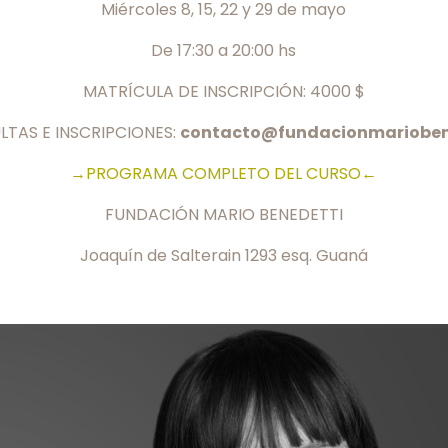
Miércoles 8, 15, 22 y 29 de mayo
De 17:30 a 20:00 hs
MATRÍCULA DE INSCRIPCIÓN: 4000 $
TAS E INSCRIPCIONES:
contacto@fundacionmarioben
→PROGRAMA COMPLETO DEL CURSO←
FUNDACIÓN MARIO BENEDETTI
Joaquín de Salterain 1293 esq. Guaná