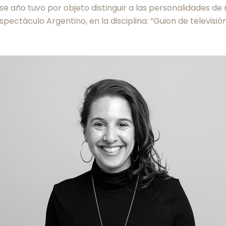
se año tuvo por objeto distinguir a las personalidades de
spectáculo Argentino, en la disciplina: “Guion de televisió