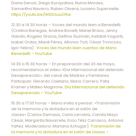
Diane Denoir, Diego Kuropatwa, Numa Moraes,
Samantha Navarro, Ruben Olivera, Luciano Supervielle.
https://youtu.be/lA50cLuuO5w
12:30 a 14:30 horas – Voces del mundo leen a Benedetti
(Cristina Banegas, Andrea Bonelli, Mariel Bravo, Jenny
Galván, Rogelio Gracia, Delfina Guzmán, Instabili Vaganti,
Isabel Ordaz, Mané Pérez, Alfonso Tort, César Troncoso,
Igor Yebra).
Voces del mundo leen cuentos de Mario
Benedetti – YouTube
14:30 a 15:30 horas – En preparación del 20 de mayo,
recomendamos el video «Día Internacional del detenido
Desaparecido», del canal de Madres y Familiares.
Participan: Gerardo Caetano, Mario Carrero, Pata
Kramer y Mateo Magnone.
Dia Internacional del detenido
Desaparecido – YouTube
15:30 a 17:00 horas – Mario invita a pensar: «Transmisión
de la memoria y la dictadura en el salón de
clases» (Carlos Demassi, Carla Larrobla, Camila Mayo
César, Margarita Navarrete, Enzo Téliz Carrasco, Antonia
Yañez. Moderadora: Mariana Achugar).
Transmisión de
la memoria y la dictadura en el salón de clases –